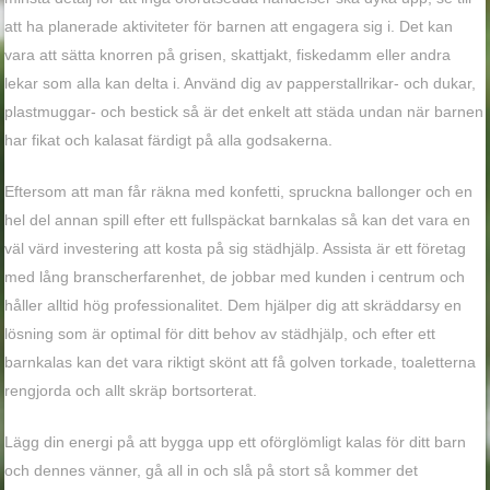
att ha planerade aktiviteter för barnen att engagera sig i. Det kan
vara att sätta knorren på grisen, skattjakt, fiskedamm eller andra
lekar som alla kan delta i. Använd dig av papperstallrikar- och dukar,
plastmuggar- och bestick så är det enkelt att städa undan när barnen
har fikat och kalasat färdigt på alla godsakerna.
Eftersom att man får räkna med konfetti, spruckna ballonger och en
hel del annan spill efter ett fullspäckat barnkalas så kan det vara en
väl värd investering att kosta på sig städhjälp. Assista är ett företag
med lång branscherfarenhet, de jobbar med kunden i centrum och
håller alltid hög professionalitet. Dem hjälper dig att skräddarsy en
lösning som är optimal för ditt behov av städhjälp, och efter ett
barnkalas kan det vara riktigt skönt att få golven torkade, toaletterna
rengjorda och allt skräp bortsorterat.
Lägg din energi på att bygga upp ett oförglömligt kalas för ditt barn
och dennes vänner, gå all in och slå på stort så kommer det