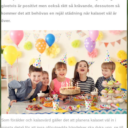
givetvis är positivt men också rätt så krävande, dessutom så
kommer det att behövas en rejäl städning när kalaset väl är
över.
Som förälder och kalasvärd gäller det att planera kalaset väl in i
minsta detalj för att inga oförutsedda händelser ska dyka upp, se till