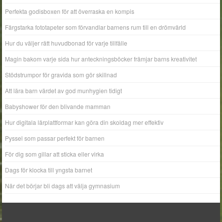
Perfekta godisboxen för att överraska en kompis
Färgstarka fototapeter som förvandlar barnens rum till en drömvärld
Hur du väljer rätt huvudbonad för varje tillfälle
Magin bakom varje sida hur anteckningsböcker främjar barns kreativitet
Stödstrumpor för gravida som gör skillnad
Att lära barn värdet av god munhygien tidigt
Babyshower för den blivande mamman
Hur digitala lärplattformar kan göra din skoldag mer effektiv
Pyssel som passar perfekt för barnen
För dig som gillar att sticka eller virka
Dags för klocka till yngsta barnet
När det börjar bli dags att välja gymnasium